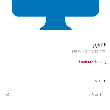
التقارير
378
/
31/10/2017
Continue Reading
SEARCH
EARCH