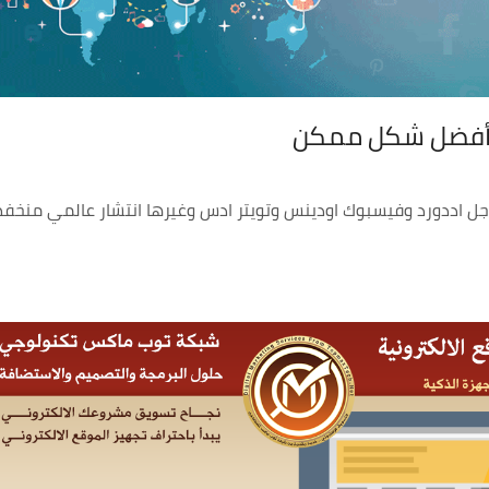
 بأفضل شكل ممكن
وجل اددورد وفيسبوك اودينس وتويتر ادس وغيرها انتشار عالمي منخ