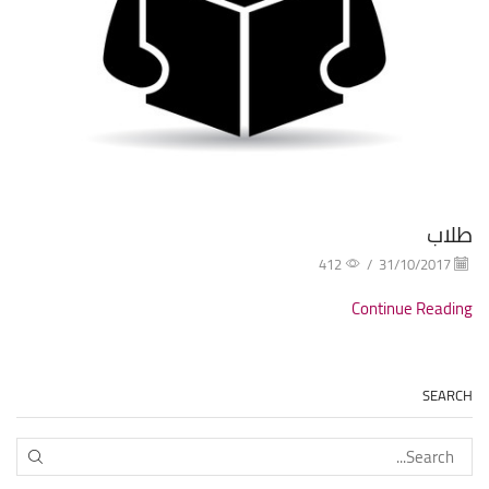
طلاب
412
/
31/10/2017
Continue Reading
SEARCH
EARCH