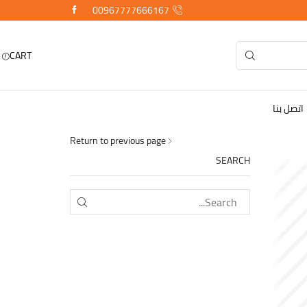
00967777666167
CART
اتصل بنا
Return to previous page
SEARCH
SEARCH